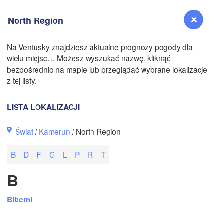
North Region
Na Ventusky znajdziesz aktualne prognozy pogody dla
wielu miejsc… Możesz wyszukać nazwę, kliknąć
Reno
bezpośrednio na mapie lub przeglądać wybrane lokalizacje
NEVADA
z tej listy.
Sacramento
LISTA LOKALIZACJI
San Jose
Świat
/
Kamerun
/ North Region
CALIFORNIA
Fresno
B
D
F
G
L
P
R
T
Las Vegas
B
Bakersfield
Santa Maria
Bibemi
Los Angeles