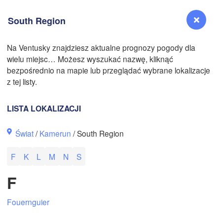
South Region
Na Ventusky znajdziesz aktualne prognozy pogody dla
N
wielu miejsc… Możesz wyszukać nazwę, kliknąć
Reno
bezpośrednio na mapie lub przeglądać wybrane lokalizacje
NEVADA
z tej listy.
Sacramento
LISTA LOKALIZACJI
San Jose
Świat
/
Kamerun
/ South Region
CALIFORNIA
Fresno
F
K
L
M
N
S
Las Vegas
F
Bakersfield
Santa Maria
Fouernguier
Los Angeles