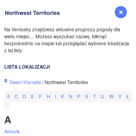
Northwest Territories
Na Ventusky znajdziesz aktualne prognozy pogody dla
wielu miejsc… Możesz wyszukać nazwę, kliknąć
Reno
bezpośrednio na mapie lub przeglądać wybrane lokalizacje
NEVADA
z tej listy.
Sacramento
LISTA LOKALIZACJI
San Jose
Świat
/
Kanada
/ Northwest Territories
CALIFORNIA
Fresno
A
C
D
E
F
H
I
K
N
P
S
T
U
W
Y
Ł
Las Vegas
N
A
Santa Maria
Akłavik
Los Angeles