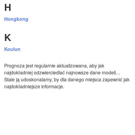
H
Hongkong
Mexicali
Tijuana
K
Koulun
Pobierz aplikację
Prognoza jest regularnie aktualizowana, aby jak
Temperatura
najdokładniej odzwierciedlać najnowsze dane modeli…
Stale ją udoskonalamy, by dla danego miejsca zapewnić jak
najdokładniejsze informacje.
2 m nad ziemią
Śr
Cz
Pt
So
Nd
Pn
Wt
05. sie
06. sie
07. sie
08. sie
09. sie
10. sie
11. sie
15
16
17
18
19
20
21
:00
:00
:00
:00
:00
:00
:00