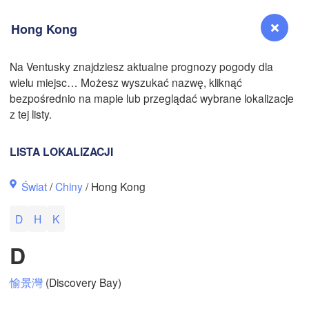
Hong Kong
Na Ventusky znajdziesz aktualne prognozy pogody dla
wielu miejsc… Możesz wyszukać nazwę, kliknąć
Reno
bezpośrednio na mapie lub przeglądać wybrane lokalizacje
NEVADA
z tej listy.
Sacramento
LISTA LOKALIZACJI
San Jose
Świat
/
Chiny
/ Hong Kong
CALIFORNIA
Fresno
D
H
K
Las Vegas
D
Bakersfield
Santa Maria
愉景灣
(Discovery Bay)
Los Angeles