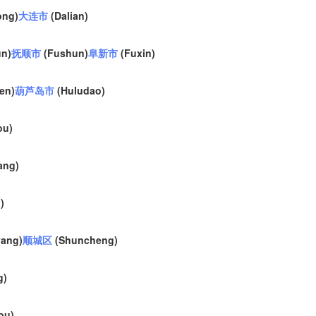
Albuquerque
ong)
大连市
(Dalian)
NEW MEXICO
Wichita F
n)
抚顺市
(Fushun)
阜新市
(Fuxin)
Lubbock
en)
葫芦岛市
(Huludao)
Abilene
Midland
ou)
Ciudad Juárez
TEXAS
ang)
)
San Ant
ang)
顺城区
(Shuncheng)
Piedras Negras
Chihuahua
g)
C
Nuevo Laredo
Hidalgo 

del Parral
Monclova
ou)