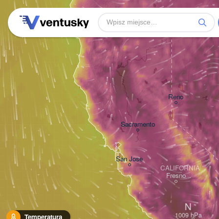
Reno
Sacramento
San Jose
CALIFORNIA
Fresno
N
Temperatura