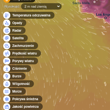
Santa Maria
Wysokość:
2 m nad ziemią
Los Ange
Temperatura odczuwalna
Opady
Radar
Satelita
Zachmurzenie
Prędkość wiatru
Porywy wiatru
Ciśnienie
Burze
Wilgotność
Morze
Pokrywa śnieżna
Jakość powietrza