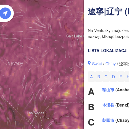
W
遼寧|辽宁 (L
Na Ventusky znajdzie
Salt Lake City
nazwę, kliknąć bezpośr
LISTA LOKALIZACJI
Świat
/
Chiny
/ 遼寧|
NEVADA
UTAH
A
B
C
D
F
A
鞍山市
(Ansha
B
本溪县
(Benxi
Las Vegas
C
朝阳市
(Chaoy