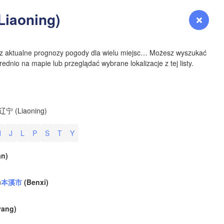
YOMING
iaoning)
Zaloguj się
Premium
myVentusky
Prognoza
NEBRASKA
sz aktualne prognozy pogody dla wielu miejsc… Możesz wyszukać
ednio na mapie lub przeglądać wybrane lokalizacje z tej listy.
Denver
辽宁 (Liaoning)
COLORADO
H
J
L
P
S
T
Y
KANS
n)
)
本溪市
(Benxi)
OKLAH
ang)
Ok
Amarillo