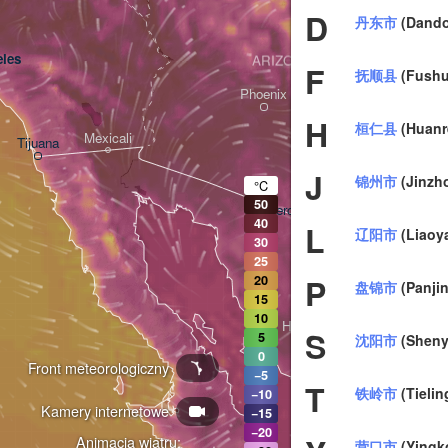
D
丹东市
(Dand
les
ARIZONA
F
抚顺县
(Fushu
Phoenix
H
桓仁县
(Huanr
Mexicali
Tijuana
Tucson
J
锦州市
(Jinzh
°C
50
Heroica Nogales
40
L
辽阳市
(Liaoy
30
25
P
20
盘锦市
(Panjin
15
10
Hermosillo
S
5
沈阳市
(Sheny
0
Front meteorologiczny
−5
T
铁岭市
(Tielin
−10
Kamery internetowe
Ciudad Obregón
−15
−20
Animacja wiatru:
营口市
(Yingk