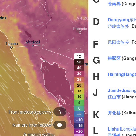
苍南县
(Cangn
D
les
ARIZONA
Dongyang
东
岱岭畲族乡
(Da
Phoenix
F
凤阳畲族乡
(F
Mexicali
Tijuana
Tucson
G
°C
拱墅区
(Gongs
50
Heroica Nogales
40
H
30
Haining
Hang
25
20
J
Jiande
Jiaxin
15
江山市
(Jiang
10
Hermosillo
5
0
K
Front meteorologiczny
开化县
(Kaihu
−5
−10
Kamery internetowe
Ciudad Obregón
−15
L
Lishui
Longxi
−20
Animacja wiatru:
灵溪镇
(Lingxi