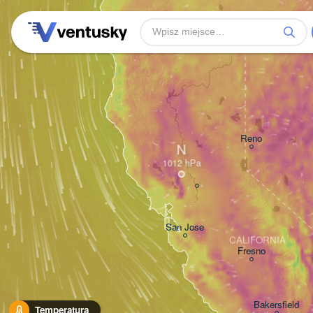
Reno
N
San Jose
CALIFORNIA
Fresno
Bakersfield
Temperatura