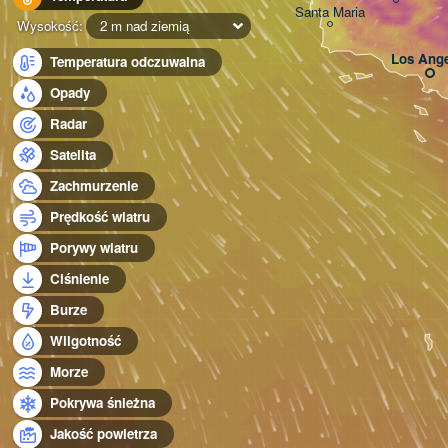
Santa Maria
Wysokość:
2 m nad ziemią
Los Ange
Temperatura odczuwalna
Opady
Radar
Satelita
Zachmurzenie
Prędkość wiatru
Porywy wiatru
Ciśnienie
Burze
Wilgotność
Morze
Pokrywa śnieżna
Jakość powietrza