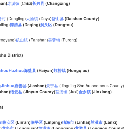
Albuquerque
an)
赤溪镇
(Chixi)
长兴县
(Changxing)
NEW MEXICO
岭村
(Dongling)
大渔镇
(Dayu)
岱山县
(Daishan County)
Wichita F
iling)
德清县
(Deqing)
洞头区
(Dongtou)
Lubbock
engyang)
矾山镇
(Fanshan)
芙蓉镇
(Furong)
Abilene
Midland
Ciudad Juárez
hu District)
TEXAS
zhou
Huzhou
海盐县
(Haiyan)
虹桥镇
(Hongqiao)
g
Jinhua
嘉善县
(Jiashan)
景宁县
(Jingning She Autonomous County)
San Ant
shan)
缙云县
(Jinyun County)
莒溪镇
(Juxi)
金乡镇
(Jinxiang)
W
Piedras Negras
Chihuahua
a)
C
Nuevo Laredo
Hidalgo 

an
临安区
(Lin'an)
临平区
(Linping)
临海市
(Linhai)
兰溪市
(Lanxi)
del Parral
Monclova
)
龙泉市
(Longquan)
龙港市
(Longgang)
龙游县
(Longyou County)