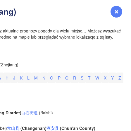
YOMING
ang)
Zaloguj się
Premium
myVentusky
Prognoza
NEBRASKA
sz aktualne prognozy pogody dla wielu miejsc… Możesz wyszukać
ednio na mapie lub przeglądać wybrane lokalizacje z tej listy.
Denver
Zhejiang)
COLORADO
G
H
J
K
L
M
N
O
P
Q
R
S
T
W
X
Y
Z
KANS
ng District)
白石街道
(Baishi)
OKLAH
Ok
bei)
常山县
(Changshan)
淳安县
(Chun'an County)
Amarillo