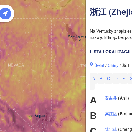
W
浙江 (Zheji
Na Ventusky znajdzie
Salt Lake City
nazwę, kliknąć bezpośr
LISTA LOKALIZACJI
Świat
/
Chiny
/ 浙江 (
NEVADA
UTAH
A
B
C
D
F
A
安吉县
(Anji)
B
滨江区
(Binjia
Las Vegas
C
城北镇
(Cheng