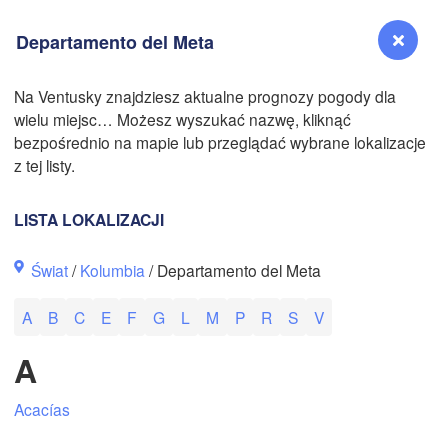
Departamento del Meta
Na Ventusky znajdziesz aktualne prognozy pogody dla
wielu miejsc… Możesz wyszukać nazwę, kliknąć
N
Reno
bezpośrednio na mapie lub przeglądać wybrane lokalizacje
NEVADA
z tej listy.
Sacramento
LISTA LOKALIZACJI
San Jose
Świat
/
Kolumbia
/ Departamento del Meta
CALIFORNIA
Fresno
N
A
B
C
E
F
G
L
M
P
R
S
V
Las Vegas
A
Bakersfield
Santa Maria
Acacías
Los Angeles