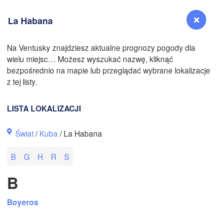
La Habana
N
Na Ventusky znajdziesz aktualne prognozy pogody dla
N
wielu miejsc… Możesz wyszukać nazwę, kliknąć
Reno
bezpośrednio na mapie lub przeglądać wybrane lokalizacje
NEVADA
z tej listy.
Sacramento
LISTA LOKALIZACJI
San Jose
Świat
/
Kuba
/ La Habana
CALIFORNIA
Fresno
B
G
H
R
S
Las Vegas
B
Bakersfield
Santa Maria
Boyeros
Los Angeles