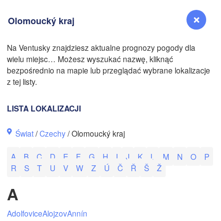
Olomoucký kraj
Na Ventusky znajdziesz aktualne prognozy pogody dla
wielu miejsc… Możesz wyszukać nazwę, kliknąć
Reno
bezpośrednio na mapie lub przeglądać wybrane lokalizacje
NEVADA
z tej listy.
Sacramento
LISTA LOKALIZACJI
San Jose
Świat
/
Czechy
/ Olomoucký kraj
CALIFORNIA
Fresno
A
B
C
D
E
F
G
H
I
J
K
L
M
N
O
P
Las Vegas
R
S
T
U
V
W
Z
Ú
Č
Ř
Š
Ž
Bakersfield
A
Santa Maria
Adolfovice
Alojzov
Annín
Los Angeles