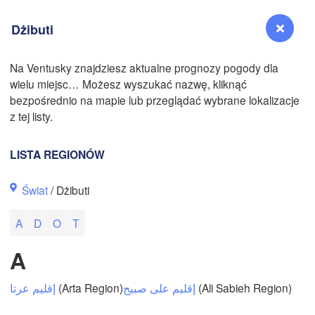
Dżibuti
Na Ventusky znajdziesz aktualne prognozy pogody dla
wielu miejsc… Możesz wyszukać nazwę, kliknąć
Reno
bezpośrednio na mapie lub przeglądać wybrane lokalizacje
NEVADA
z tej listy.
Sacramento
LISTA REGIONÓW
San Jose
Świat
/ Dżibuti
CALIFORNIA
Fresno
A
D
O
T
Las Vegas
A
Bakersfield
Santa Maria
إقليم عرتا
(Arta Region)
إقليم على صبيح
(Ali Sabieh Region)
Los Angeles