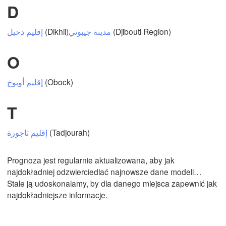
D
إقليم دخيل
(Dikhil)
مدينة جيبوتي
(Djibouti Region)
Mexicali
Tijuana
O
إقليم أوبوخ
(Obock)
Pobierz aplikację
T
Temperatura
(Tadjourah)
2 m nad ziemią
Prognoza jest regularnie aktualizowana, aby jak
Wt
Śr
Cz
Pt
So
Nd
Pn
najdokładniej odzwierciedlać najnowsze dane modeli…
04. sie
05. sie
06. sie
07. sie
08. sie
09. sie
10. sie
Stale ją udoskonalamy, by dla danego miejsca zapewnić jak
najdokładniejsze informacje.
18
19
20
21
22
23
00
:00
:00
:00
:00
:00
:00
:00