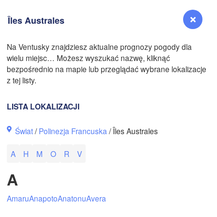
N
Îles Australes
Na Ventusky znajdziesz aktualne prognozy pogody dla
wielu miejsc… Możesz wyszukać nazwę, kliknąć
N
Reno
bezpośrednio na mapie lub przeglądać wybrane lokalizacje
NEVADA
z tej listy.
Sacramento
LISTA LOKALIZACJI
San Jose
Świat
/
Polinezja Francuska
/ Îles Australes
CALIFORNIA
Fresno
A
H
M
O
R
V
Las Vegas
A
Bakersfield
Santa Maria
Amaru
Anapoto
Anatonu
Avera
Los Angeles