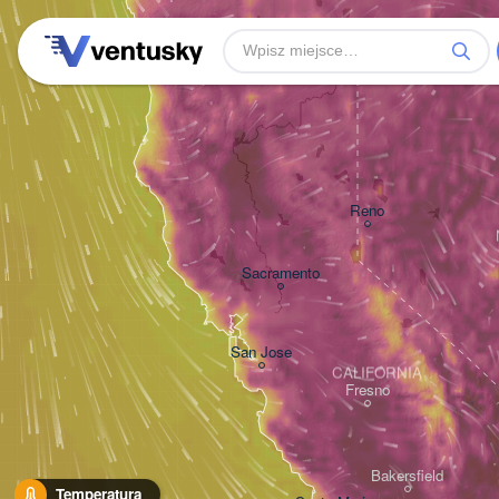
Reno
Sacramento
San Jose
CALIFORNIA
Fresno
Bakersfield
Temperatura