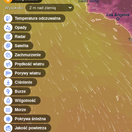
Santa Maria
Wysokość:
2 m nad ziemią
Los Angeles
Temperatura odczuwalna
Opady
Radar
Ti
Satelita
Zachmurzenie
Prędkość wiatru
Porywy wiatru
Ciśnienie
Burze
Wilgotność
Morze
Pokrywa śnieżna
Jakość powietrza