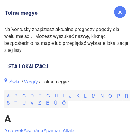
Tolna megye
Na Ventusky znajdziesz aktualne prognozy pogody dla
wielu miejsc… Możesz wyszukać nazwę, kliknąć
Reno
bezpośrednio na mapie lub przeglądać wybrane lokalizacje
NEVADA
z tej listy.
Sacramento
LISTA LOKALIZACJI
San Jose
Świat
/
Węgry
/ Tolna megye
CALIFORNIA
Fresno
A
B
C
D
F
G
H
I
J
K
L
M
N
O
P
R
Las Vegas
S
T
U
V
Z
É
Ú
Ő
Bakersfield
A
Santa Maria
Alsónyék
Alsónána
Aparhant
Attala
Los Angeles