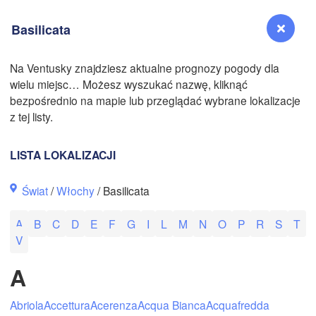
Basilicata
N
Na Ventusky znajdziesz aktualne prognozy pogody dla
wielu miejsc… Możesz wyszukać nazwę, kliknąć
Reno
bezpośrednio na mapie lub przeglądać wybrane lokalizacje
NEVADA
z tej listy.
Sacramento
LISTA LOKALIZACJI
San Jose
Świat
/
Włochy
/ Basilicata
CALIFORNIA
Fresno
A
B
C
D
E
F
G
I
L
M
N
O
P
R
S
T
Las Vegas
V
Bakersfield
A
Santa Maria
Abriola
Accettura
Acerenza
Acqua Bianca
Acquafredda
Los Angeles