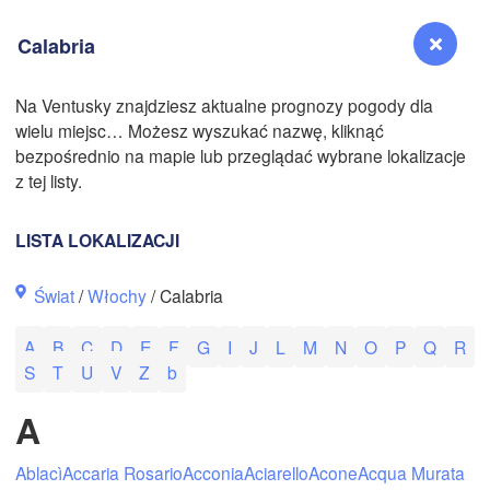
Calabria
Na Ventusky znajdziesz aktualne prognozy pogody dla
wielu miejsc… Możesz wyszukać nazwę, kliknąć
N
Reno
bezpośrednio na mapie lub przeglądać wybrane lokalizacje
NEVADA
z tej listy.
Sacramento
LISTA LOKALIZACJI
San Jose
Świat
/
Włochy
/ Calabria
CALIFORNIA
Fresno
A
B
C
D
E
F
G
I
J
L
M
N
O
P
Q
R
Las Vegas
S
T
U
V
Z
b
Bakersfield
A
Santa Maria
N
Ablacì
Accaria Rosario
Acconia
Aciarello
Acone
Acqua Murata
Los Angeles