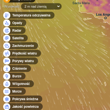
Santa Maria
Wysokość:
2 m nad ziemią
Los Ange
Temperatura odczuwalna
Opady
Radar
Satelita
Zachmurzenie
Prędkość wiatru
Porywy wiatru
Ciśnienie
Burze
Wilgotność
Morze
Pokrywa śnieżna
Jakość powietrza