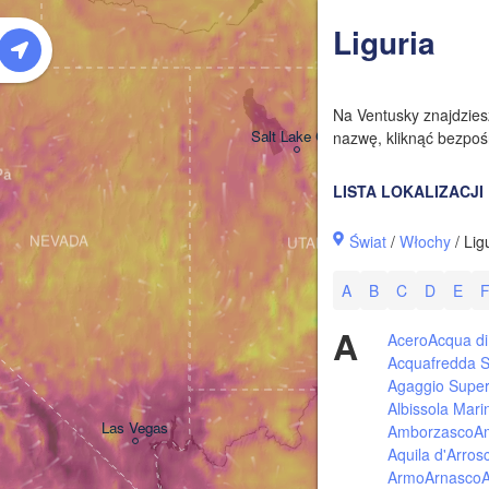
W
Liguria
Na Ventusky znajdzie
Salt Lake City
nazwę, kliknąć bezpośr
LISTA LOKALIZACJI
Świat
/
Włochy
/ Lig
NEVADA
UTAH
A
B
C
D
E
A
Acero
Acqua di
Acquafredda S
Agaggio Super
Albissola Mari
Las Vegas
Amborzasco
A
Aquila d'Arros
Armo
Arnasco
A