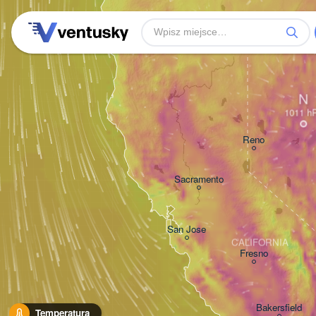
N
Reno
Sacramento
San Jose
CALIFORNIA
Fresno
Bakersfield
Temperatura