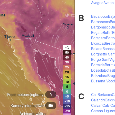
Avegno
Aveno
B
les
ARIZONA
Badalucco
Baj
Barbarasco
Bar
Phoenix
Bargonasco
Ba
Begato
Bellini
B
Mexicali
Tijuana
Bertigaro
Bert
Tucson
Bicocca
Biestr
°C
Bolano
Bonass
50
Borghetto Sant
Heroica Nogales
40
Borgo Sant'Ag
30
Bormida
Bormi
25
Bossola
Botasi
20
Brizzolara
Brug
15
Bussana Vecc
10
Hermosillo
5
0
C
Front meteorologiczny
Ca' Bertacca
C
−5
Calandri
Calcin
−10
Calvari
Calvi
Ca
Kamery internetowe
Ciudad Obregón
−15
Campo Ligure
−20
Animacja wiatru: