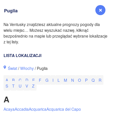
Puglia
N
Na Ventusky znajdziesz aktualne prognozy pogody dla
wielu miejsc… Możesz wyszukać nazwę, kliknąć
Reno
bezpośrednio na mapie lub przeglądać wybrane lokalizacje
NEVADA
z tej listy.
Sacramento
LISTA LOKALIZACJI
San Jose
Świat
/
Włochy
/ Puglia
CALIFORNIA
Fresno
A
B
C
D
E
F
G
I
L
M
N
O
P
Q
R
Las Vegas
S
T
U
V
Z
Bakersfield
A
Santa Maria
Acaya
Accadia
Acquarica
Acquarica del Capo
Los Angeles