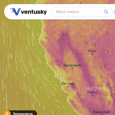
Reno
Sacramento
San Jose
CALIFORNIA
Fresno
Bakersfield
Temperatura