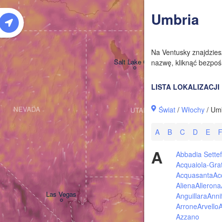
W
Umbria
Na Ventusky znajdzie
Salt Lake City
nazwę, kliknąć bezpośr
LISTA LOKALIZACJI
Świat
/
Włochy
/ Um
NEVADA
UTAH
A
B
C
D
E
A
Abbadia Settef
Acquaiola-Gra
Acquasanta
Ac
Aliena
Allerona
Las Vegas
Anguillara
Anni
Arrone
Arvello
A
Azzano