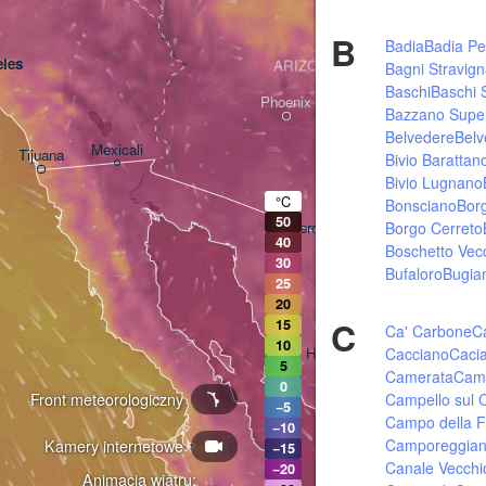
B
Badia
Badia Pe
les
ARIZONA
Bagni Stravig
Baschi
Baschi 
Phoenix
Bazzano Super
Belvedere
Belv
Mexicali
Tijuana
Bivio Barattan
Tucson
Bivio Lugnano
°C
Bonsciano
Bor
50
Borgo Cerreto
Heroica Nogales
40
Boschetto Vec
30
Bufaloro
Bugia
25
20
C
15
Ca' Carbone
Ca
10
Cacciano
Caci
Hermosillo
5
Camerata
Cam
0
Front meteorologiczny
Campello sul C
−5
Campo della F
−10
Camporeggia
Kamery internetowe
Ciudad Obregón
−15
Canale Vecchi
−20
Animacja wiatru: