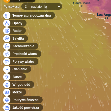
Santa Maria
Wysokość:
2 m nad ziemią
Los Ange
Temperatura odczuwalna
Opady
Radar
Satelita
Zachmurzenie
Prędkość wiatru
Porywy wiatru
Ciśnienie
Burze
Wilgotność
Morze
Pokrywa śnieżna
Jakość powietrza