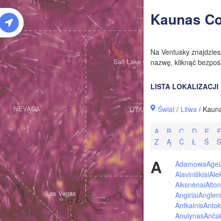
W
Kaunas Co
Na Ventusky znajdzie
Salt Lake City
nazwę, kliknąć bezpośr
LISTA LOKALIZACJI
Świat
/
Litwa
/ Kaun
NEVADA
UTAH
A
B
C
D
E
Z
Ą
Č
Ł
Ś
Š
A
Adamowa
Agel
Alaviniškiai
Ale
Alksnėnai
Alton
Las Vegas
Angiriai
Angleni
Antkalnis
Antok
Anulynas
Ančak