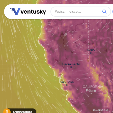
Reno
Sacramento
San Jose
CALIFORNIA
Fresno
Bakersfield
Temperatura