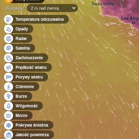
Santa Maria
Wysokość:
2 m nad ziemią
Los Ange
Temperatura odczuwalna
Opady
Radar
Satelita
Zachmurzenie
Prędkość wiatru
Porywy wiatru
Ciśnienie
Burze
Wilgotność
Morze
Pokrywa śnieżna
Jakość powietrza