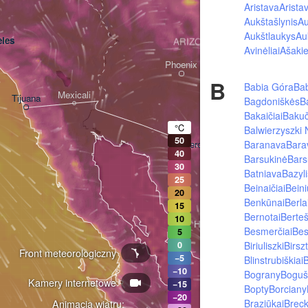
Aristava
Arista
Aukštašlynis
Au
Aukštlaukys
Au
les
ARIZONA
Avinėliai
Ašakie
Phoenix
B
Babia Góra
Bab
Mexicali
Tijuana
Bagdoniškės
B
Tucson
Bakaičiai
Bakuč
°C
Balwierzyszki
50
Baranava
Bara
Heroica Nogales
40
Barsukinė
Bars
30
Batniava
Bazyli
25
Beinaičiai
Beini
20
Benkūnai
Berla
15
Bernotai
Berteš
10
Hermosillo
Besmerčiai
Be
5
Biriuliszki
Birsz
0
Front meteorologiczny
−5
Blinstrubiškiai
B
−10
Bograny
Boguš
Kamery internetowe
Ciudad Obregón
−15
Bopty
Borciany
−20
Braziūkai
Breck
Animacja wiatru: