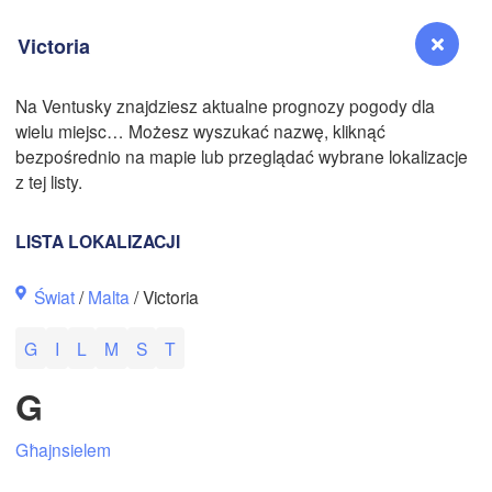
Victoria
Na Ventusky znajdziesz aktualne prognozy pogody dla
wielu miejsc… Możesz wyszukać nazwę, kliknąć
Reno
bezpośrednio na mapie lub przeglądać wybrane lokalizacje
NEVADA
N
z tej listy.
LISTA LOKALIZACJI
San Jose
Świat
/
Malta
/ Victoria
CALIFORNIA
Fresno
G
I
L
M
S
T
Las Vegas
G
Bakersfield
Santa Maria
Għajnsielem
Los Angeles