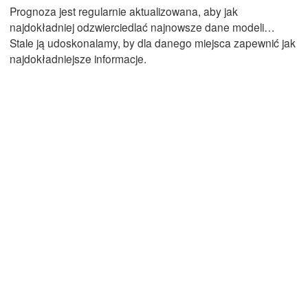
Prognoza jest regularnie aktualizowana, aby jak
najdokładniej odzwierciedlać najnowsze dane modeli…
Stale ją udoskonalamy, by dla danego miejsca zapewnić jak
Mexicali
Tijuana
najdokładniejsze informacje.
Pobierz aplikację
Temperatura
2 m nad ziemią
Cz
Pt
So
Nd
Pn
Wt
Śr
06. sie
07. sie
08. sie
09. sie
10. sie
11. sie
12. sie
06
07
08
09
10
11
12
:00
:00
:00
:00
:00
:00
:00