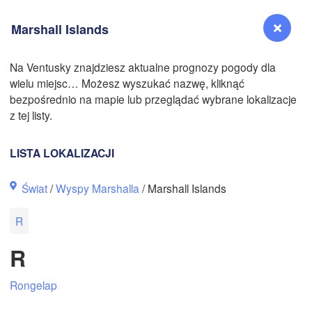
Marshall Islands
N
Na Ventusky znajdziesz aktualne prognozy pogody dla
wielu miejsc… Możesz wyszukać nazwę, kliknąć
Reno
bezpośrednio na mapie lub przeglądać wybrane lokalizacje
NEVADA
z tej listy.
Sacramento
LISTA LOKALIZACJI
San Jose
Świat
/
Wyspy Marshalla
/ Marshall Islands
CALIFORNIA
Fresno
R
Las Vegas
R
Bakersfield
Santa Maria
Rongelap
Los Angeles