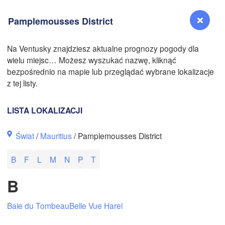
Pamplemousses District
Na Ventusky znajdziesz aktualne prognozy pogody dla
wielu miejsc… Możesz wyszukać nazwę, kliknąć
Reno
bezpośrednio na mapie lub przeglądać wybrane lokalizacje
NEVADA
z tej listy.
Sacramento
LISTA LOKALIZACJI
San Jose
Świat
/
Mauritius
/ Pamplemousses District
CALIFORNIA
Fresno
B
F
L
M
N
P
T
Las Vegas
B
Bakersfield
Santa Maria
Baie du Tombeau
Belle Vue Harel
Los Angeles