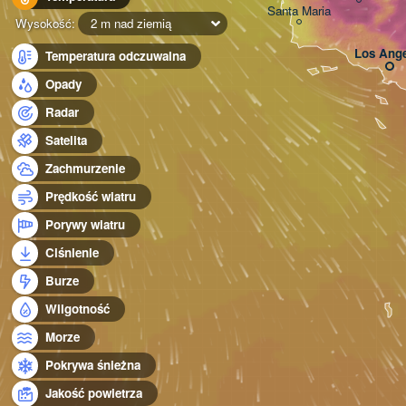
Santa Maria
Wysokość:
2 m nad ziemią
Los Ange
Temperatura odczuwalna
Opady
Radar
Satelita
Zachmurzenie
Prędkość wiatru
Porywy wiatru
Ciśnienie
Burze
Wilgotność
Morze
Pokrywa śnieżna
Jakość powietrza