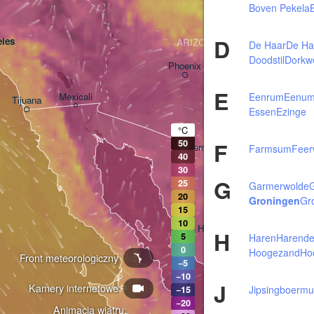
Boven Pekela
B
D
les
ARIZONA
De Haar
De Ha
Doodstil
Dorkw
Phoenix
E
Eenrum
Eenu
Mexicali
Tijuana
Essen
Ezinge
Tucson
°C
F
50
Heroica Nogales
Farmsum
Feer
40
30
G
25
Garmerwolde
20
Groningen
Gr
15
10
Hermosillo
H
5
Haren
Harende
0
Hoogezand
Ho
Front meteorologiczny
−5
−10
J
Kamery internetowe
Ciudad Obregón
Jipsingboermu
−15
−20
Animacja wiatru: