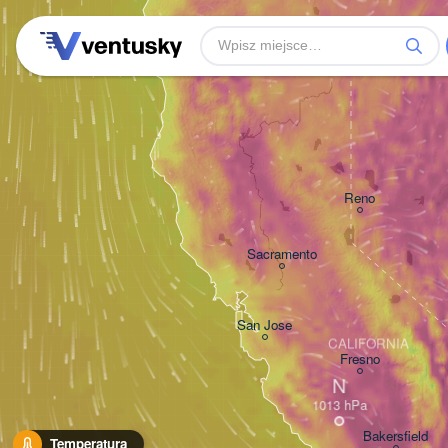
Reno
Sacramento
San Jose
CALIFORNIA
Fresno
N
Bakersfield
Temperatura