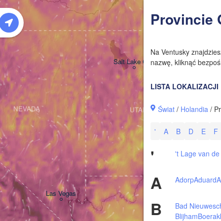
W
Provincie
Na Ventusky znajdzie
Salt Lake City
nazwę, kliknąć bezpośr
LISTA LOKALIZACJI
Świat
/
Holandia
/ P
NEVADA
UTAH
'
A
B
D
E
F
'
't Lage van d
A
Adorp
Aduard
A
Las Vegas
B
Bad Nieuwesc
Blijham
Boerak