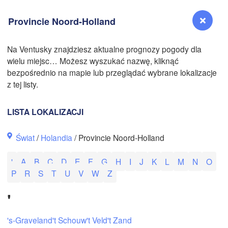
Provincie Noord-Holland
Na Ventusky znajdziesz aktualne prognozy pogody dla
wielu miejsc… Możesz wyszukać nazwę, kliknąć
Reno
bezpośrednio na mapie lub przeglądać wybrane lokalizacje
NEVADA
z tej listy.
Sacramento
LISTA LOKALIZACJI
San Jose
Świat
/
Holandia
/ Provincie Noord-Holland
CALIFORNIA
Fresno
'
A
B
C
D
E
F
G
H
I
J
K
L
M
N
O
N
Las Vegas
P
R
S
T
U
V
W
Z
Bakersfield
'
Santa Maria
's-Graveland
't Schouw
't Veld
't Zand
Los Angeles