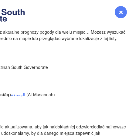
YOMING
 South
Zaloguj się
Premium
myVentusky
Prognoza
te
NEBRASKA
sz aktualne prognozy pogody dla wielu miejsc… Możesz wyszukać
ednio na mapie lub przeglądać wybrane lokalizacje z tej listy.
Denver
atinah South Governorate
COLORADO
KANS
stāq)
المصنعة
(Al-Musannah)
N
OKLAH
ie aktualizowana, aby jak najdokładniej odzwierciedlać najnowsze
Ok
 udoskonalamy, by dla danego miejsca zapewnić jak
Amarillo