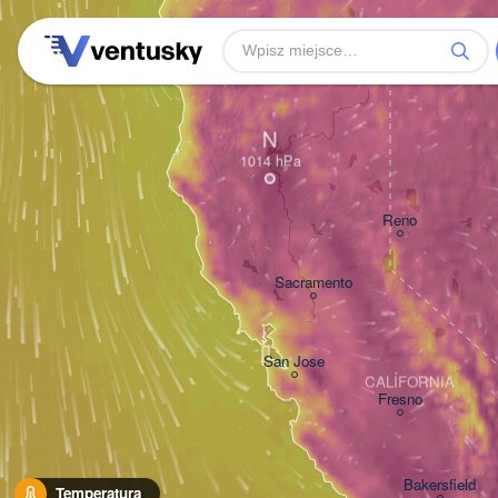
N
Reno
Sacramento
San Jose
CALIFORNIA
Fresno
Bakersfield
Temperatura