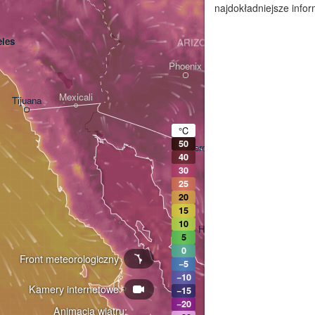
najdokładniejsze infor
les
ARIZONA
Phoenix
Mexicali
Tijuana
Tucson
°C
50
Heroica Nogales
40
30
25
20
15
10
Hermosillo
5
0
Front meteorologiczny
−5
N
−10
Kamery internetowe
−15
−20
Animacja wiatru: