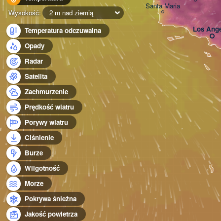
Santa Maria
Wysokość:
2 m nad ziemią
Los Ange
Temperatura odczuwalna
Opady
Radar
Satelita
Zachmurzenie
Prędkość wiatru
Porywy wiatru
Ciśnienie
Burze
Wilgotność
Morze
Pokrywa śnieżna
Jakość powietrza