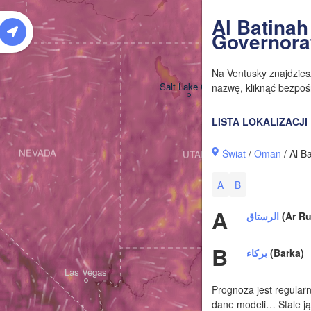
W
Al Batinah
Governora
Na Ventusky znajdzie
Salt Lake City
nazwę, kliknąć bezpośr
LISTA LOKALIZACJI
Świat
/
Oman
/ Al B
NEVADA
UTAH
A
B
A
الرستاق
(Ar Ru
B
بركاء
(Barka)
Las Vegas
Prognoza jest regularn
dane modeli… Stale ją