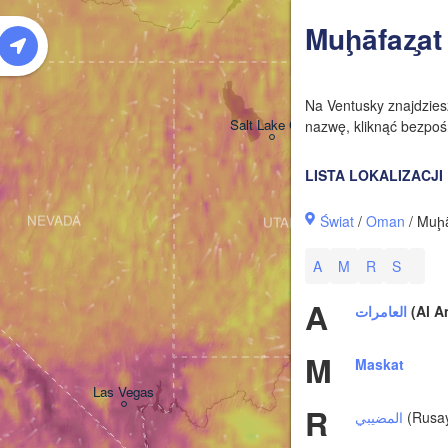
W
Muḩāfaz̧at
Na Ventusky znajdzie
Salt Lake City
nazwę, kliknąć bezpośr
LISTA LOKALIZACJI
Świat
/
Oman
/ Muḩā
NEVADA
UTAH
A
M
R
S
A
العامرات
(Al A
M
Maskat
Las Vegas
R
المضيبي
(Rusay