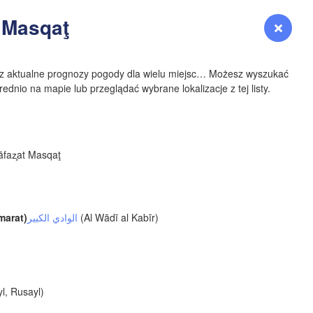
YOMING
 Masqaţ
Zaloguj się
Premium
myVentusky
Prognoza
NEBRASKA
sz aktualne prognozy pogody dla wielu miejsc… Możesz wyszukać
ednio na mapie lub przeglądać wybrane lokalizacje z tej listy.
Denver
faz̧at Masqaţ
COLORADO
KANS
marat)
الوادي الكبير
(Al Wādī al Kabīr)
OKLAH
l, Rusayl)
Ok
Amarillo