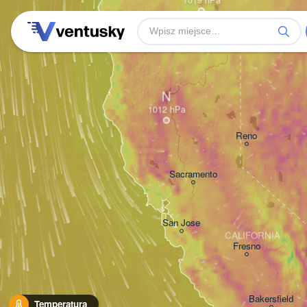
N
Reno
Sacramento
San Jose
CALIFORNIA
Fresno
Bakersfield
Temperatura