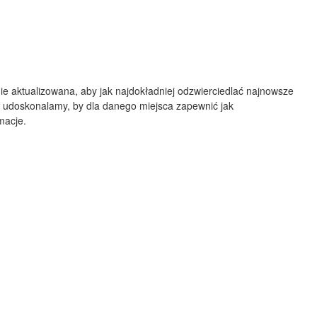
Albuquerque
NEW MEXICO
Wichita F
Lubbock
ie aktualizowana, aby jak najdokładniej odzwierciedlać najnowsze
 udoskonalamy, by dla danego miejsca zapewnić jak
Abilene
macje.
Midland
Ciudad Juárez
TEXAS
San Ant
Piedras Negras
Chihuahua
C
Nuevo Laredo
Hidalgo 

del Parral
Monclova