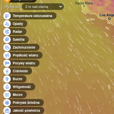
Santa Maria
Wysokość:
2 m nad ziemią
Los Ange
Temperatura odczuwalna
Opady
Radar
Satelita
Zachmurzenie
Prędkość wiatru
Porywy wiatru
Ciśnienie
Burze
Wilgotność
Morze
Pokrywa śnieżna
Jakość powietrza