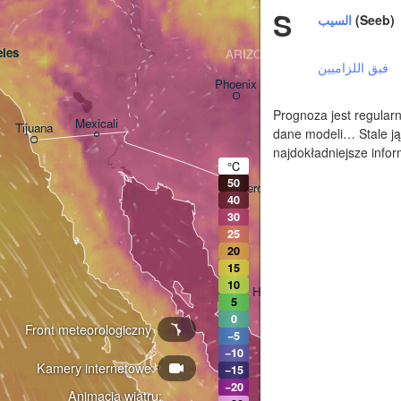
S
السيب
(Seeb)
les
ARIZONA
فيق اللزاميين
Phoenix
Prognoza jest regularn
Mexicali
Tijuana
dane modeli… Stale ją
Tucson
najdokładniejsze infor
°C
50
Heroica Nogales
40
30
25
20
15
10
Hermosillo
5
0
Front meteorologiczny
−5
−10
N
Kamery internetowe
−15
−20
Animacja wiatru: