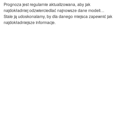
Prognoza jest regularnie aktualizowana, aby jak
najdokładniej odzwierciedlać najnowsze dane modeli…
Stale ją udoskonalamy, by dla danego miejsca zapewnić jak
Mexicali
Tijuana
najdokładniejsze informacje.
Pobierz aplikację
Temperatura
2 m nad ziemią
Wt
Śr
Cz
Pt
So
Nd
Pn
04. sie
05. sie
06. sie
07. sie
08. sie
09. sie
10. sie
05
06
07
08
09
10
11
:00
:00
:00
:00
:00
:00
:00