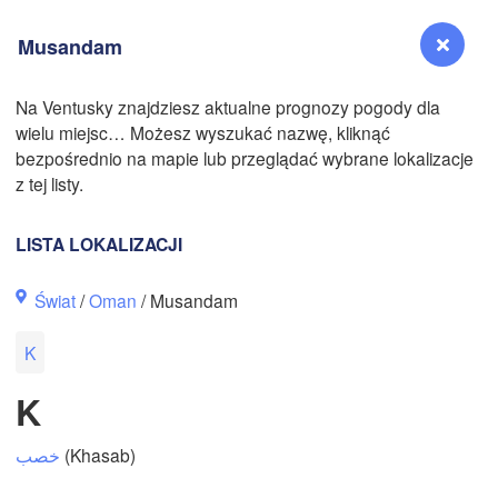
Musandam
Na Ventusky znajdziesz aktualne prognozy pogody dla
wielu miejsc… Możesz wyszukać nazwę, kliknąć
Reno
N
bezpośrednio na mapie lub przeglądać wybrane lokalizacje
NEVADA
z tej listy.
Sacramento
LISTA LOKALIZACJI
San Jose
Świat
/
Oman
/ Musandam
CALIFORNIA
Fresno
K
Las Vegas
K
Bakersfield
Santa Maria
خصب
(Khasab)
Los Angeles