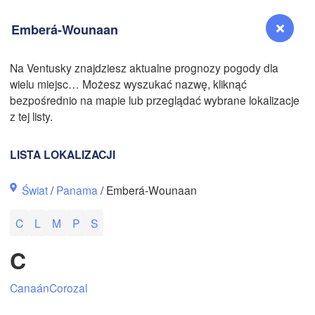
Emberá-Wounaan
Na Ventusky znajdziesz aktualne prognozy pogody dla
wielu miejsc… Możesz wyszukać nazwę, kliknąć
Reno
bezpośrednio na mapie lub przeglądać wybrane lokalizacje
NEVADA
z tej listy.
Sacramento
LISTA LOKALIZACJI
San Jose
Świat
/
Panama
/ Emberá-Wounaan
CALIFORNIA
Fresno
C
L
M
P
S
Las Vegas
C
Bakersfield
Santa Maria
Canaán
Corozal
Los Angeles