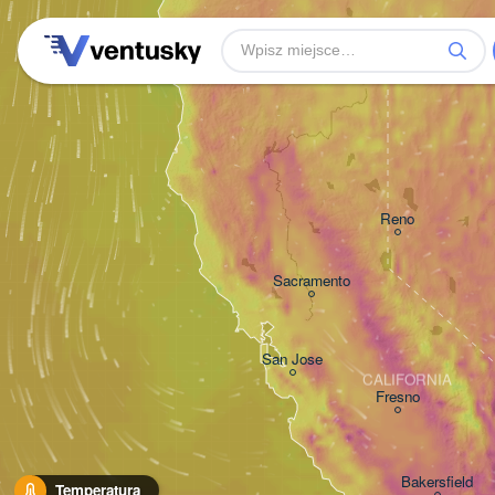
Reno
Sacramento
San Jose
CALIFORNIA
Fresno
Bakersfield
Temperatura