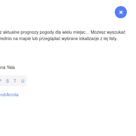
YOMING
Zaloguj się
Premium
myVentusky
Prognoza
NEBRASKA
sz aktualne prognozy pogody dla wielu miejsc… Możesz wyszukać
ednio na mapie lub przeglądać wybrane lokalizacje z tej listy.
Denver
na Yala
COLORADO
P
S
T
U
KANS
andí
Armila
b
OKLAH
Ok
Amarillo