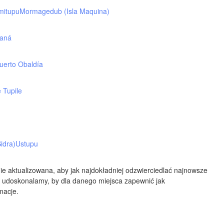
Albuquerque
itupu
Mormagedub (Isla Maquina)
NEW MEXICO
Wichita F
aná
Lubbock
uerto Obaldía
Abilene
Midland
 Tupile
Ciudad Juárez
TEXAS
N
idra)
Ustupu
San Ant
ie aktualizowana, aby jak najdokładniej odzwierciedlać najnowsze
Piedras Negras
Chihuahua
 udoskonalamy, by dla danego miejsca zapewnić jak
macje.
C
Nuevo Laredo
Hidalgo 

del Parral
Monclova