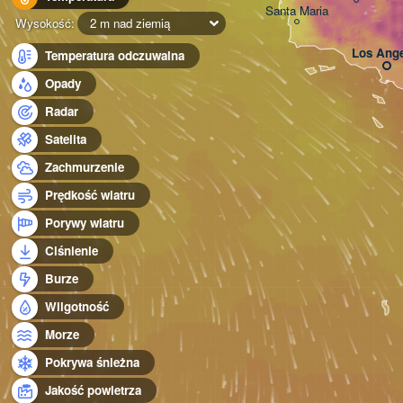
Santa Maria
Wysokość:
2 m nad ziemią
Los Ange
Temperatura odczuwalna
Opady
Radar
Satelita
Zachmurzenie
Prędkość wiatru
Porywy wiatru
Ciśnienie
Burze
Wilgotność
Morze
Pokrywa śnieżna
Jakość powietrza