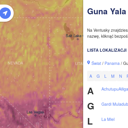
W
Guna Yala
Na Ventusky znajdzie
Salt Lake City
nazwę, kliknąć bezpośr
LISTA LOKALIZACJI
Świat
/
Panama
/ Gu
NEVADA
UTAH
A
G
L
M
N
A
Achutupu
Ailig
G
Gardi Muladu
Las Vegas
L
La Miel