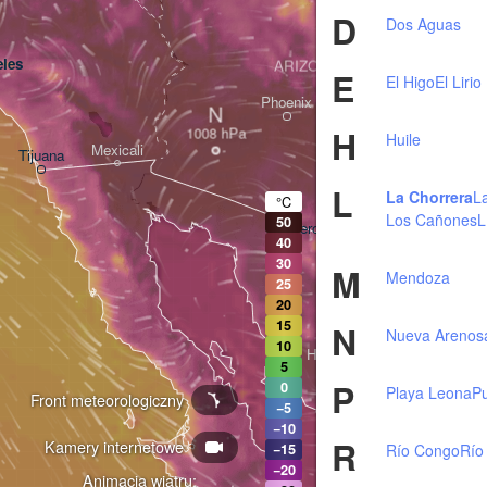
D
Dos Aguas
les
ARIZONA
E
El Higo
El Lirio
Phoenix
N
H
Huile
Mexicali
Tijuana
Tucson
L
La Chorrera
L
°C
Los Cañones
L
50
Heroica Nogales
40
30
M
Mendoza
25
20
15
N
Nueva Arenos
10
Hermosillo
5
P
0
Playa Leona
P
Front meteorologiczny
−5
−10
R
Kamery internetowe
Ciudad Obregón
Río Congo
Río
−15
−20
Animacja wiatru: