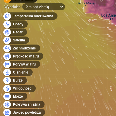
Santa Maria
Wysokość:
2 m nad ziemią
Los Ange
Temperatura odczuwalna
Opady
Radar
Satelita
Zachmurzenie
Prędkość wiatru
Porywy wiatru
Ciśnienie
Burze
Wilgotność
Morze
Pokrywa śnieżna
Jakość powietrza