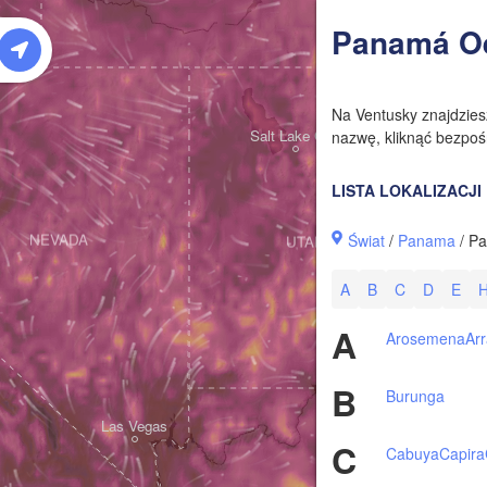
W
Panamá O
Na Ventusky znajdzie
Salt Lake City
nazwę, kliknąć bezpośr
LISTA LOKALIZACJI
Świat
/
Panama
/ P
NEVADA
UTAH
A
B
C
D
E
A
Arosemena
Arr
B
Burunga
Las Vegas
C
Cabuya
Capira