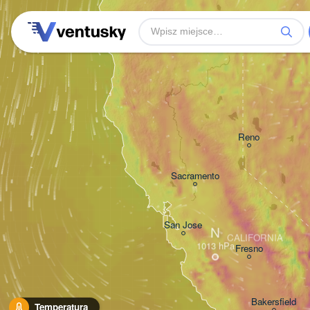
Reno
Sacramento
San Jose
N
CALIFORNIA
Fresno
Bakersfield
Temperatura