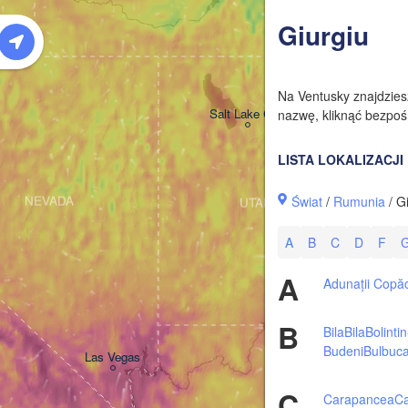
W
Giurgiu
Na Ventusky znajdzie
Salt Lake City
nazwę, kliknąć bezpośr
LISTA LOKALIZACJI
Świat
/
Rumunia
/ G
NEVADA
UTAH
A
B
C
D
F
A
Adunații Copă
B
Bila
Bila
Bolinti
Budeni
Bulbuc
Las Vegas
C
Carapancea
Ca