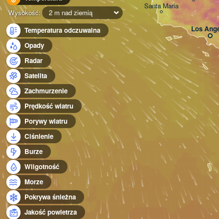
Santa Maria
Wysokość:
2 m nad ziemią
Los Ange
Temperatura odczuwalna
Opady
Radar
Satelita
Zachmurzenie
Prędkość wiatru
Porywy wiatru
Ciśnienie
Burze
Wilgotność
Morze
Pokrywa śnieżna
Jakość powietrza