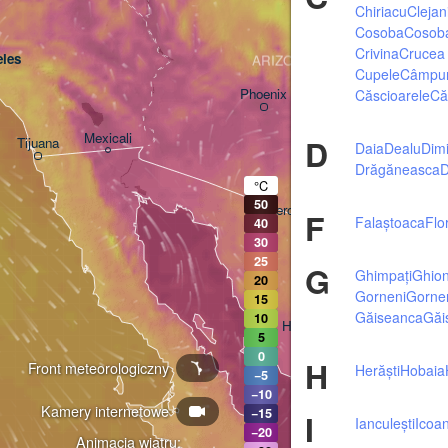
Chiriacu
Clejan
Cosoba
Cosob
Crivina
Crucea 
les
ARIZONA
Cupele
Câmpur
Phoenix
Căscioarele
Că
Mexicali
D
Tijuana
Daia
Dealu
Dimi
Tucson
Drăgăneasca
D
°C
50
Heroica Nogales
F
Falaștoaca
Flo
40
30
25
G
Ghimpați
Ghio
20
Gorneni
Gorne
15
Găiseanca
Găi
10
Hermosillo
5
0
H
Front meteorologiczny
Herăști
Hobaia
−5
−10
Kamery internetowe
Ciudad Obregón
−15
I
Ianculești
Icoa
−20
Animacja wiatru: