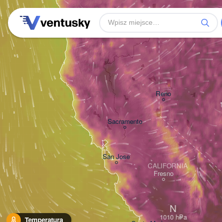
Reno
Sacramento
San Jose
CALIFORNIA
Fresno
N
Temperatura