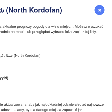
شمال كردفان‎ (North Kordofan)
Zaloguj się
Premium
myVentusky
Prognoza
NEBRASKA
sz aktualne prognozy pogody dla wielu miejsc… Możesz wyszukać
ednio na mapie lub przeglądać wybrane lokalizacje z tej listy.
Denver
/ شمال كردفان‎ (North Kordofan)
COLORADO
KANSAS
Wi
yyid)
OKLAHOMA
ie aktualizowana, aby jak najdokładniej odzwierciedlać najnowsze
Oklaho
Amarillo
 udoskonalamy, by dla danego miejsca zapewnić jak
Albuquerque