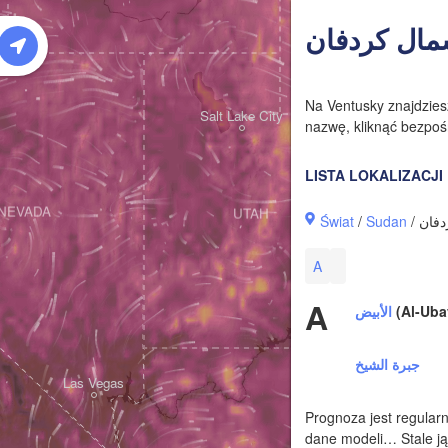
Na Ventusky znajdzie
Salt Lake City
nazwę, kliknąć bezpośr
LISTA LOKALIZACJI
NEVADA
UTAH
Świat
/
Sudan
A
A
الأبيض
(Al-Uba
جبرة الشيخ
Las Vegas
Prognoza jest regularn
dane modeli… Stale ją