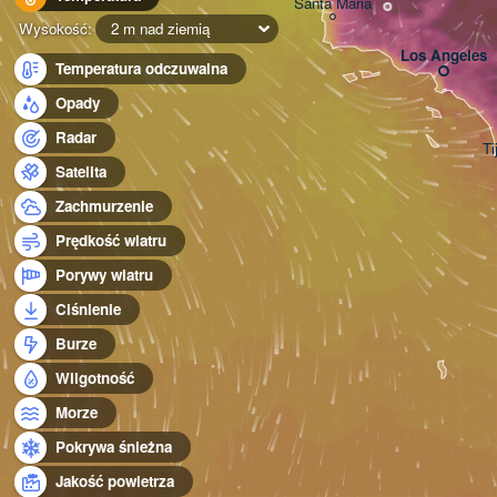
Santa Maria
Wysokość:
2 m nad ziemią
Los Angeles
Temperatura odczuwalna
Opady
Radar
Ti
Satelita
Zachmurzenie
Prędkość wiatru
Porywy wiatru
Ciśnienie
Burze
Wilgotność
Morze
Pokrywa śnieżna
Jakość powietrza