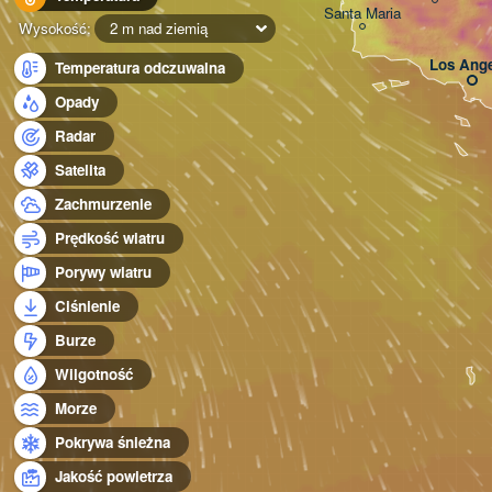
Santa Maria
Wysokość:
2 m nad ziemią
Los Ange
Temperatura odczuwalna
Opady
Radar
Satelita
Zachmurzenie
Prędkość wiatru
Porywy wiatru
Ciśnienie
Burze
Wilgotność
Morze
Pokrywa śnieżna
Jakość powietrza