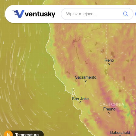
Reno
Sacramento
San Jose
CALIFORNIA
Fresno
Bakersfield
Temperatura