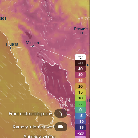
les
ARIZONA
Phoenix
Mexicali
Tijuana
Tucson
°C
50
Heroica Nogales
40
30
25
20
15
N
10
Hermosillo
5
0
Front meteorologiczny
−5
−10
Kamery internetowe
Ciudad Obregón
−15
−20
Animacja wiatru: