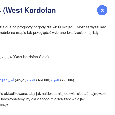
YOMING
n
Zaloguj się
Premium
myVentusky
Prognoza
NEBRASKA
sz aktualne prognozy pogody dla wielu miejsc… Możesz wyszukać
ednio na mapie lub przeglądać wybrane lokalizacje z tej listy.
Denver
/ غرب كردفان‎ (West Kordofan State)
COLORADO
KANS
Mijlad
أبيي
(Abyei)
الفولة
(Al-Fula)
الفولة
(Al-Fula)
ie aktualizowana, aby jak najdokładniej odzwierciedlać najnowsze
 udoskonalamy, by dla danego miejsca zapewnić jak
macje.
OKLAH
Ok
Amarillo