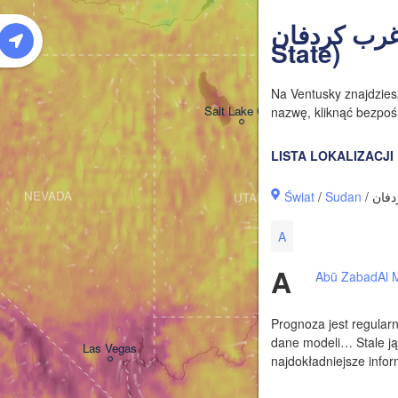
W
غرب كردفان‎ (West Kordofa
State)
Na Ventusky znajdzie
Salt Lake City
nazwę, kliknąć bezpośr
LISTA LOKALIZACJI
Świat
/
Sudan
NEVADA
UTAH
A
A
Abū Zabad
Al 
Prognoza jest regularn
dane modeli… Stale ją
Las Vegas
najdokładniejsze infor