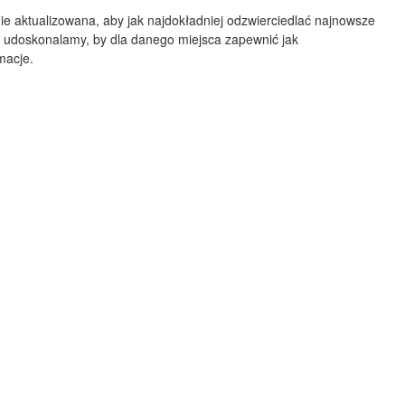
Albuquerque
ie aktualizowana, aby jak najdokładniej odzwierciedlać najnowsze
 udoskonalamy, by dla danego miejsca zapewnić jak
NEW MEXICO
macje.
Wichita F
Lubbock
Abilene
Midland
Ciudad Juárez
TEXAS
San Ant
Piedras Negras
Chihuahua
C
Nuevo Laredo
Hidalgo 

del Parral
Monclova