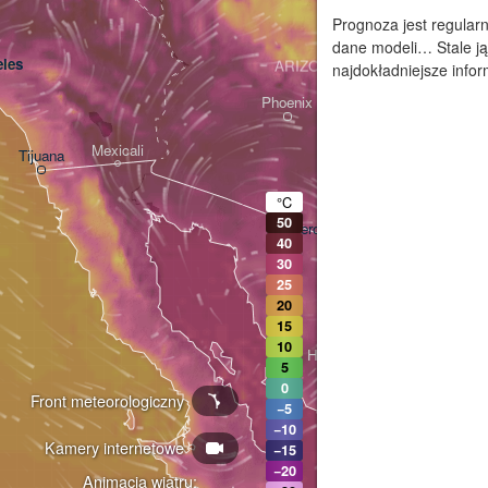
Prognoza jest regularn
dane modeli… Stale ją
les
ARIZONA
najdokładniejsze infor
Phoenix
Mexicali
Tijuana
Tucson
°C
50
Heroica Nogales
40
30
25
20
15
10
Hermosillo
5
0
Front meteorologiczny
−5
−10
Kamery internetowe
Ciudad Obregón
−15
−20
Animacja wiatru: