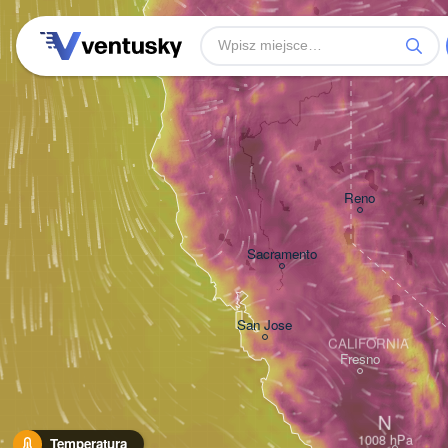
Reno
Sacramento
San Jose
CALIFORNIA
Fresno
N
Temperatura