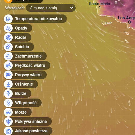
Santa Maria
Wysokość:
2 m nad ziemią
Los Ange
Temperatura odczuwalna
Opady
Radar
Satelita
Zachmurzenie
Prędkość wiatru
Porywy wiatru
Ciśnienie
Burze
Wilgotność
Morze
Pokrywa śnieżna
Jakość powietrza