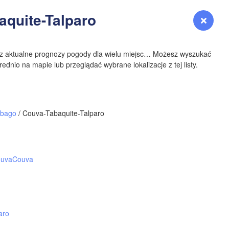
YOMING
aquite-Talparo
Zaloguj się
Premium
myVentusky
Prognoza
NEBRASKA
sz aktualne prognozy pogody dla wielu miejsc… Możesz wyszukać
ednio na mapie lub przeglądać wybrane lokalizacje z tej listy.
Denver
obago
/ Couva-Tabaquite-Talparo
COLORADO
KANS
uva
Couva
OKLAH
aro
Ok
Amarillo