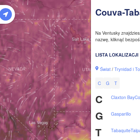
W
Couva-Tab
Na Ventusky znajdzie
Salt Lake City
nazwę, kliknąć bezpośr
LISTA LOKALIZACJI
Świat
/
Trynidad i T
NEVADA
UTAH
C
G
T
C
Claxton Bay
Co
G
Gasparillo
Las Vegas
T
Tabaquite
Talp