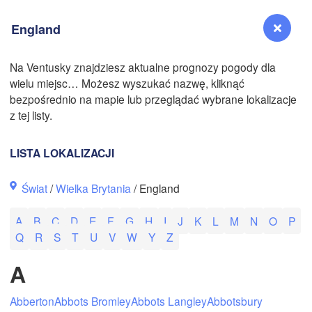
N
England
Na Ventusky znajdziesz aktualne prognozy pogody dla
wielu miejsc… Możesz wyszukać nazwę, kliknąć
Reno
bezpośrednio na mapie lub przeglądać wybrane lokalizacje
NEVADA
z tej listy.
Sacramento
LISTA LOKALIZACJI
San Jose
Świat
/
Wielka Brytania
/ England
CALIFORNIA
Fresno
N
A
B
C
D
E
F
G
H
I
J
K
L
M
N
O
P
Las Vegas
Q
R
S
T
U
V
W
Y
Z
Bakersfield
A
Santa Maria
Abberton
Abbots Bromley
Abbots Langley
Abbotsbury
Los Angeles