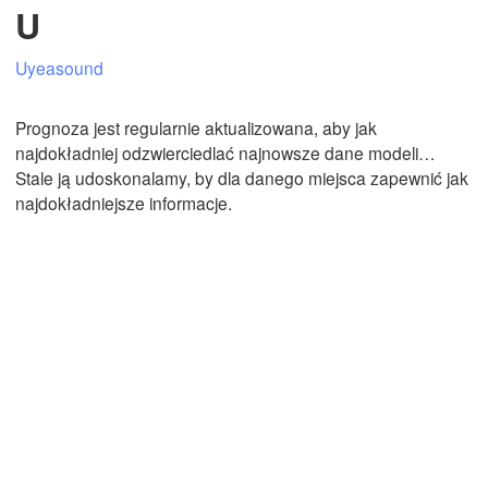
U
Uyeasound
Mexicali
Tijuana
Prognoza jest regularnie aktualizowana, aby jak
najdokładniej odzwierciedlać najnowsze dane modeli…
Stale ją udoskonalamy, by dla danego miejsca zapewnić jak
Pobierz aplikację
najdokładniejsze informacje.
Temperatura
2 m nad ziemią
Śr
Cz
Pt
So
Nd
Pn
Wt
05. sie
06. sie
07. sie
08. sie
09. sie
10. sie
11. sie
12
13
14
15
16
17
18
:00
:00
:00
:00
:00
:00
:00