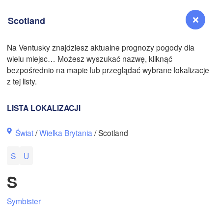
Scotland
Na Ventusky znajdziesz aktualne prognozy pogody dla
wielu miejsc… Możesz wyszukać nazwę, kliknąć
Reno
bezpośrednio na mapie lub przeglądać wybrane lokalizacje
NEVADA
z tej listy.
Sacramento
LISTA LOKALIZACJI
San Jose
Świat
/
Wielka Brytania
/ Scotland
CALIFORNIA
Fresno
S
U
Las Vegas
S
Bakersfield
Santa Maria
Symbister
Los Angeles