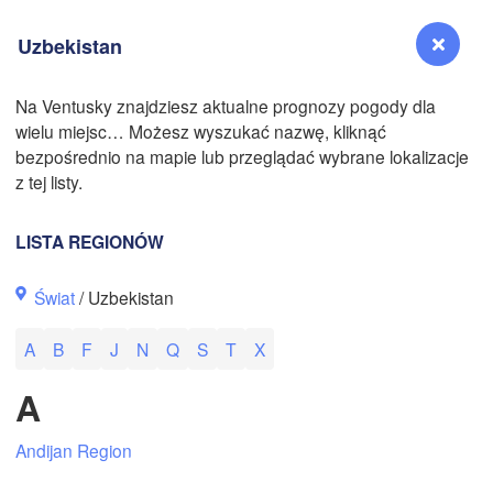
Uzbekistan
Na Ventusky znajdziesz aktualne prognozy pogody dla
wielu miejsc… Możesz wyszukać nazwę, kliknąć
Reno
bezpośrednio na mapie lub przeglądać wybrane lokalizacje
NEVADA
z tej listy.
Sacramento
LISTA REGIONÓW
San Jose
Świat
/ Uzbekistan
CALIFORNIA
Fresno
A
B
F
J
N
Q
S
T
X
Las Vegas
N
A
Santa Maria
Andijan Region
Los Angeles