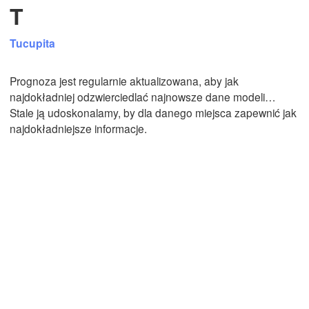
T
Tucupita
Mexicali
Tijuana
Prognoza jest regularnie aktualizowana, aby jak
najdokładniej odzwierciedlać najnowsze dane modeli…
Stale ją udoskonalamy, by dla danego miejsca zapewnić jak
Pobierz aplikację
najdokładniejsze informacje.
Temperatura
2 m nad ziemią
Wt
Śr
Cz
Pt
So
Nd
Pn
04. sie
05. sie
06. sie
07. sie
08. sie
09. sie
10. sie
15
16
17
18
19
20
21
:00
:00
:00
:00
:00
:00
:00