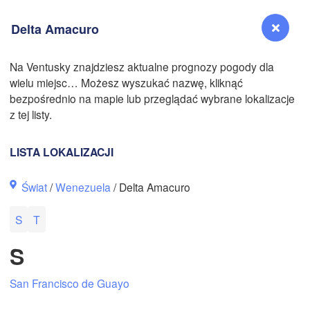
Delta Amacuro
N
Na Ventusky znajdziesz aktualne prognozy pogody dla
wielu miejsc… Możesz wyszukać nazwę, kliknąć
Reno
bezpośrednio na mapie lub przeglądać wybrane lokalizacje
NEVADA
z tej listy.
Sacramento
LISTA LOKALIZACJI
San Jose
Świat
/
Wenezuela
/ Delta Amacuro
CALIFORNIA
Fresno
S
T
Las Vegas
S
Bakersfield
Santa Maria
San Francisco de Guayo
Los Angeles