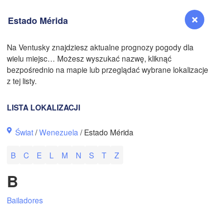
Estado Mérida
Na Ventusky znajdziesz aktualne prognozy pogody dla
wielu miejsc… Możesz wyszukać nazwę, kliknąć
N
Reno
bezpośrednio na mapie lub przeglądać wybrane lokalizacje
NEVADA
z tej listy.
Sacramento
LISTA LOKALIZACJI
San Jose
Świat
/
Wenezuela
/ Estado Mérida
CALIFORNIA
Fresno
B
C
E
L
M
N
S
T
Z
Las Vegas
B
Bakersfield
Santa Maria
Bailadores
Los Angeles