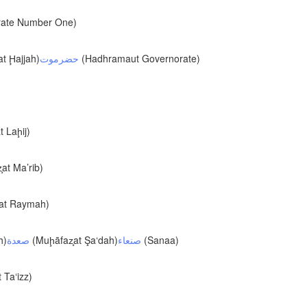
Albuquerque
ate Number One)
NEW MEXICO
Wichita F
t Ḩajjah)
حضرموت
(Hadhramaut Governorate)
Lubbock
Abilene
Midland
Ciudad Juárez
 Laḩij)
TEXAS
at Ma’rib)
at Raymah)
San Ant
Piedras Negras
Chihuahua
h)
صعدة
(Muḩāfaz̧at Şa‘dah)
صنعاء
(Sanaa)
C
 Ta‘izz)
Nuevo Laredo
Hidalgo 

del Parral
Monclova