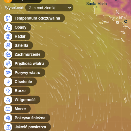
Santa Maria
Wysokość:
2 m nad ziemią
N
Temperatura odczuwalna
Opady
Radar
Satelita
Zachmurzenie
Prędkość wiatru
Porywy wiatru
Ciśnienie
Burze
Wilgotność
Morze
Pokrywa śnieżna
Jakość powietrza