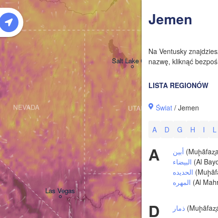
W
Jemen
Na Ventusky znajdzie
Salt Lake City
nazwę, kliknąć bezpośr
LISTA REGIONÓW
Świat
/ Jemen
NEVADA
UTAH
A
D
G
H
I
L
A
أبين
(Muḩāfaz̧a
البيضاء
(Al Bay
الحديده
(Muḩāfa
المهره
(Al Mah
Las Vegas
D
ذمار
(Muḩāfaz̧