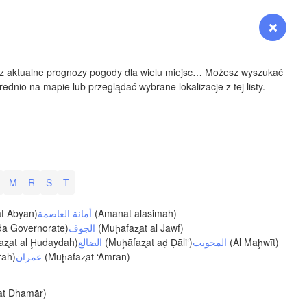
YOMING
Zaloguj się
Premium
myVentusky
Prognoza
NEBRASKA
sz aktualne prognozy pogody dla wielu miejsc… Możesz wyszukać
ednio na mapie lub przeglądać wybrane lokalizacje z tej listy.
Denver
COLORADO
M
R
S
T
KANS
W
t Abyan)
أمانة العاصمة
(Amanat alasimah)
da Governorate)
الجوف
(Muḩāfaz̧at al Jawf)
z̧at al Ḩudaydah)
الضالع
(Muḩāfaz̧at aḑ Ḑāli‘)
المحويت
(Al Maḩwīt)
rah)
عمران
(Muḩāfaz̧at ‘Amrān)
OKLAH
at Dhamār)
Ok
Amarillo