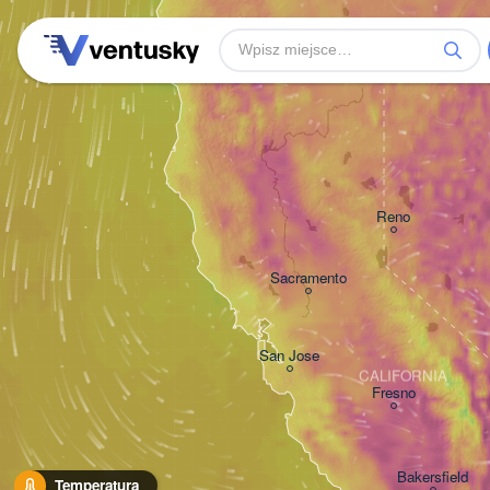
Reno
Sacramento
San Jose
CALIFORNIA
Fresno
Bakersfield
Temperatura