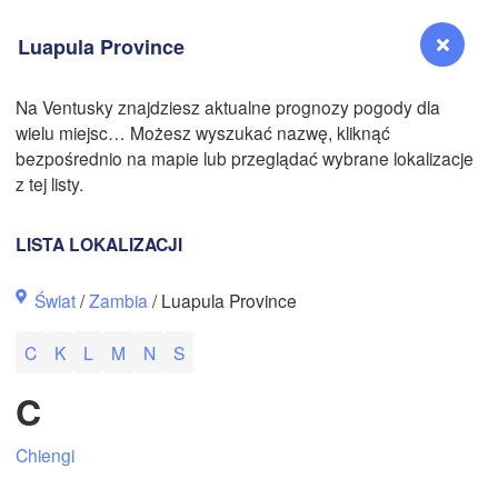
Luapula Province
N
Na Ventusky znajdziesz aktualne prognozy pogody dla
wielu miejsc… Możesz wyszukać nazwę, kliknąć
Reno
bezpośrednio na mapie lub przeglądać wybrane lokalizacje
NEVADA
z tej listy.
Sacramento
LISTA LOKALIZACJI
San Jose
Świat
/
Zambia
/ Luapula Province
CALIFORNIA
Fresno
C
K
L
M
N
S
Las Vegas
C
Bakersfield
Santa Maria
Chiengi
Los Angeles