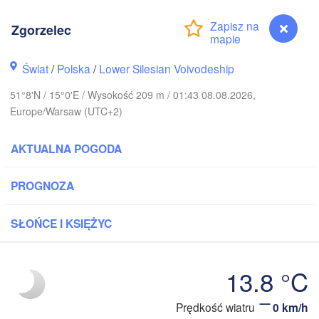
Zgorzelec
rhus
København
Świat
/
Polska
/
Lower Silesian Voivodeship
51°8'N / 15°0'E / Wysokość 209 m / 01:43 08.08.2026,
Ка
Europe/Warsaw (UTC+2)
(K
Gdańsk
Koszalin
AKTUALNA POGODA
Rostock
burg
PROGNOZA
Szczecin
Bydgoszcz
SŁOŃCE I KSIĘŻYC
Berlin
Poznań
er
W
Zielona Góra
13.8 °C
Łódź
POLSKA
Leipzig
Prędkość wiatru
0 km/h
Zgorzelec
Wrocław
Dresden