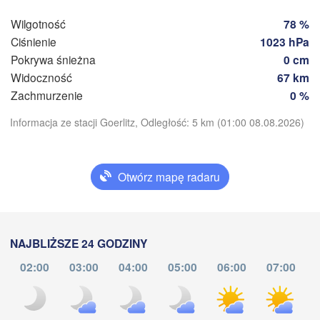
Wilgotność
78 %
Ciśnienie
1023 hPa
Praha
Kra
Pokrywa śnieżna
0 cm
CZECHY
Nürnberg
Widoczność
67 km
Brno
Zachmurzenie
0 %
Pobierz aplikację
Informacja ze stacji Goerlitz, Odległość: 5 km (01:00 08.08.2026)
SŁOWACJA
Linz
Wien
München
Salzburg
Temperatura
Budapest
Otwórz mapę radaru
AUSTRIA
Graz
WĘGRY
2 m nad ziemią
S
Śr
Cz
Pt
So
Nd
Pn
Wt
Pécs
Ljubljana
NAJBLIŻSZE 24 GODZINY
Zagreb
05. sie
06. sie
07. sie
08. sie
09. sie
10. sie
11. sie
02:00
03:00
04:00
05:00
06:00
07:00
Verona
Venezia
21
22
23
00
01
02
03
CHORWACJA
(
:00
:00
:00
:00
:00
:00
:00
Banja Luka
Bologna
BOŚNIA I 
