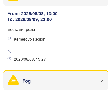
Новокузнецк

(Novokuznetsk)
Барнаул

From: 2026/08/08, 13:00
(Barnaul)
To: 2026/08/09, 22:00
Бийск

местами грозы
(Biysk)
Kemerovo Region
Download App
убцовск

ubtsovsk)
Temperature
2026/08/08, 13:27
)
2 m above ground
Өскемен

(Öskemen)
Fog
Th
Fr
Sa
Su
Mo
Tu
We
Aug 06
Aug 07
Aug 08
Aug 09
Aug 10
Aug 11
Aug 12
08
09
10
11
12
13
14
:00
:00
:00
:00
:00
:00
:00
阿勒泰市
