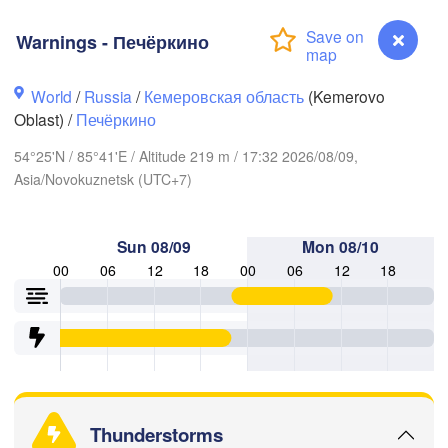
Warnings - Печёркино
World
/
Russia
/
Кемеровская область
(Kemerovo
Oblast) /
Печёркино
54°25'N / 85°41'E / Altitude 219 m / 17:32 2026/08/09,
Asia/Novokuznetsk (UTC+7)
Sun 08/09
Mon 08/10
Томск

(Tomsk)
Ачин
00
06
12
18
00
06
12
18
(Achi
Кемерово

(Kemerovo)
Новосибирск

(Novosibirsk)
Warnings - Печёркино
Thunderstorms