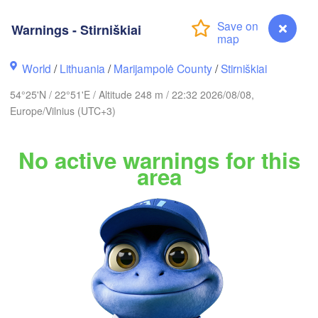
ckholm
Warnings - Stirniškiai
World
/
Lithuania
/
Marijampolė County
/
Stirniškiai
ESTONIA
Tartu
54°25'N / 22°51'E / Altitude 248 m / 22:32 2026/08/08,
Europe/Vilnius (UTC+3)
No active warnings for this
Rīga
area
LATVIA
Šiauliai
Daugavpils
Klaipėda
LITHUANIA
Калининград

(Kaliningrad)
Vilnius
Warnings - Stirniškiai
Gdańsk