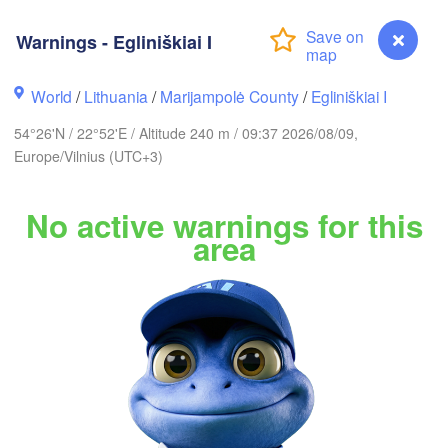
ckholm
Warnings - Egliniškiai I
World
/
Lithuania
/
Marijampolė County
/
Egliniškiai I
ESTONIA
Tartu
54°26'N / 22°52'E / Altitude 240 m / 09:37 2026/08/09,
Europe/Vilnius (UTC+3)
No active warnings for this
Rīga
area
LATVIA
Šiauliai
Daugavpils
Klaipėda
LITHUANIA
Калининград

(Kaliningrad)
Vilnius
Warnings - Egliniškiai I
Gdańsk