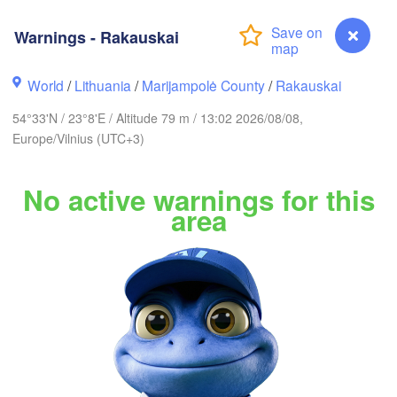
holm
Warnings - Rakauskai
World
/
Lithuania
/
Marijampolė County
/
Rakauskai
ESTONIA
Tartu
54°33'N / 23°8'E / Altitude 79 m / 13:02 2026/08/08,
П
Europe/Vilnius (UTC+3)
(
No active warnings for this
area
Rīga
LATVIA
Šiauliai
Daugavpils
Klaipėda
LITHUANIA
Калининград

(Kaliningrad)
Vilnius
Warnings - Rakauskai