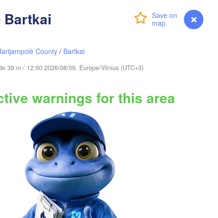
 Bartkai
Login
Premium
myVentusky
Forecast
arijampolė County
/
Bartkai
Вологда

Череповец

(Vologda)
(Cherepovets)
tude 39 m / 12:50 2026/08/09, Europe/Vilnius (UTC+3)
tive warnings for this area
Ярославль

(Yaroslavl)
Тверь

(Tver)
Ни
(N
Владимир

(Vladimir)
Москва

(Moscow)