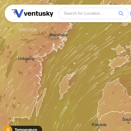
Turku
SWEDEN
Stockholm
Linköping
Šiaul
Klaipėda
Temperature