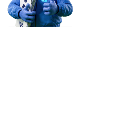
Рязань

(Ryazan)
Тула

(Tula)
Брянск

(Bryansk)
Орёл

(Oryol)
Тамбов

Липецк

(Tambov)
(Lipetsk)
Курск

Воронеж

(Kursk)
(Voronezh)
Старый Оскол

(Stary Oskol)
Суми

(Sumy)
Харків

(Kharkiv)
Полтава

(Poltava)