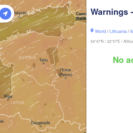
Warnings -
Helsinki
Санкт-Петербург

(Sankt-Peterburg)
World
/
Lithuania
/
M
54°47'N / 22°57'E / Alti
Великий Новгород

(Veliky Novgorod)
No ac
ESTONIA
Tartu
Псков

(Pskov)
Rīga
LATVIA
iai
Daugavpils