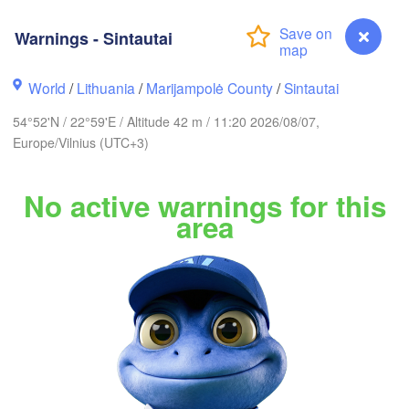
Warnings - Sintautai
kholm
World
/
Lithuania
/
Marijampolė County
/
Sintautai
54°52'N / 22°59'E / Altitude 42 m / 11:20 2026/08/07,
ESTONIA
Tartu
Europe/Vilnius (UTC+3)
No active warnings for this
area
Rīga
LATVIA
Šiauliai
Daugavpils
Klaipėda
LITHUANIA
Калининград

Warnings - Sintautai
(Kaliningrad)