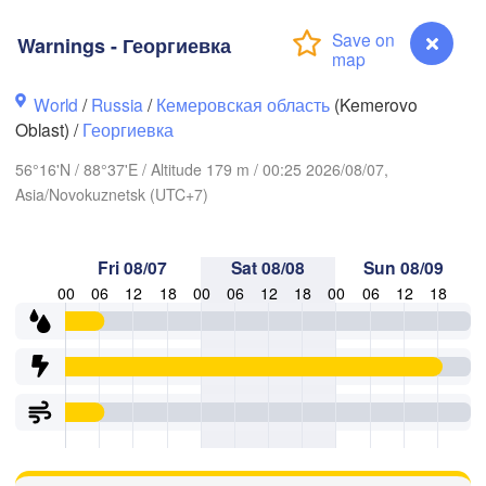
Warnings - Георгиевка
World
/
Russia
/
Кемеровская область
(Kemerovo
Oblast) /
Георгиевка
56°16'N / 88°37'E / Altitude 179 m / 00:25 2026/08/07,
Asia/Novokuznetsk (UTC+7)
Fri 08/07
Sat 08/08
Sun 08/09
00
06
12
18
00
06
12
18
00
06
12
18
Томск

(Tomsk)
Ачинск

Warnings - Георгиевка
(Achinsk)
Красноярск