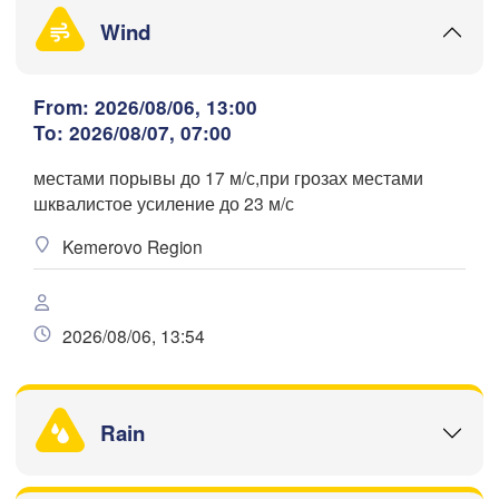
(Krasnoyar
Wind
Кемерово

(Kemerovo)


k)
From: 2026/08/06, 13:00
To: 2026/08/07, 07:00
местами порывы до 17 м/с,при грозах местами
Новокузнецк

Абакан

Download App
шквалистое усиление до 23 м/с
(Novokuznetsk)
(Abakan)
аул

naul)
Kemerovo Region
Temperature
Бийск

(Biysk)
2 m above ground
2026/08/06, 13:54
Mo
Tu
We
Th
Fr
Sa
Su
Aug 03
Aug 04
Aug 05
Aug 06
Aug 07
Aug 08
Aug 09
Rain
14
15
16
17
18
19
20
:00
:00
:00
:00
:00
:00
:00