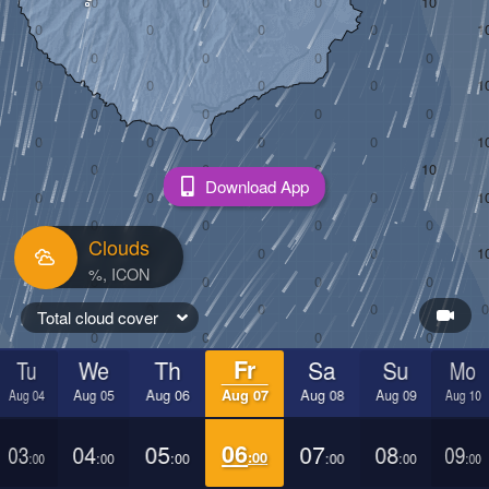
Download App
Clouds
Total cloud cover
Tu
We
Th
Fr
Sa
Su
Mo
Aug 04
Aug 05
Aug 06
Aug 07
Aug 08
Aug 09
Aug 10
03
04
05
06
07
08
09
:00
:00
:00
:00
:00
:00
:00